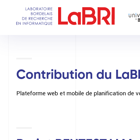
Aller
au
contenu
principal
Contribution du LaB
Plateforme web et mobile de planification de v